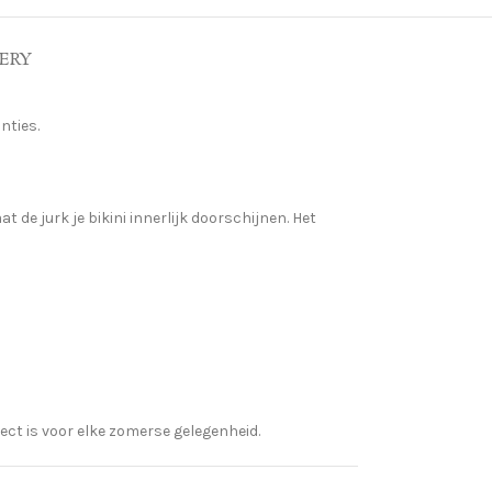
ERY
nties.
de jurk je bikini innerlijk doorschijnen. Het
fect is voor elke zomerse gelegenheid.