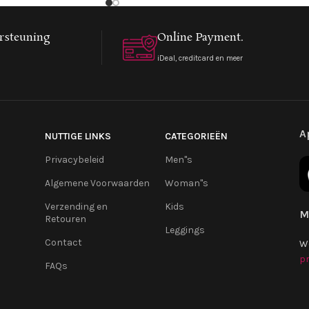
rsteuning
Online Payment.
iDeal, creditcard en meer
A
NUTTIGE LINKS
CATEGORIEËN
Privacybeleid
Men''s
Algemene Voorwaarden
Woman''s
Verzending en
Kids
M
Retouren
Leggings
Contact
W
pr
FAQs