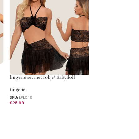
lingerie set met rokje/ Babydoll
Lingerie
Luxe Babydoll Li
SKU:
LPL049
Doorschijnende 
€
25.99
Lingerie
SKU:
LPS028
€
30.99
Free Si