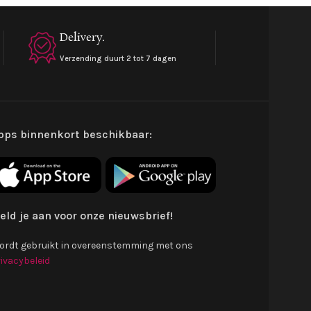
Delivery.
Verzending duurt 2 tot 7 dagen
pps binnenkort beschikbaar:
eld je aan voor onze nieuwsbrief!
ordt gebruikt in overeenstemming met ons
ivacybeleid