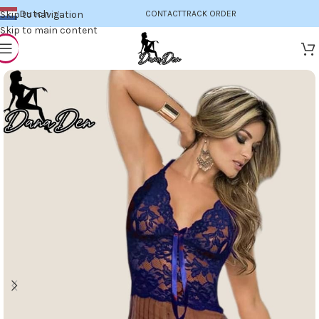
Dutch
Skip to navigation
CONTACT
TRACK ORDER
▼
Skip to main content