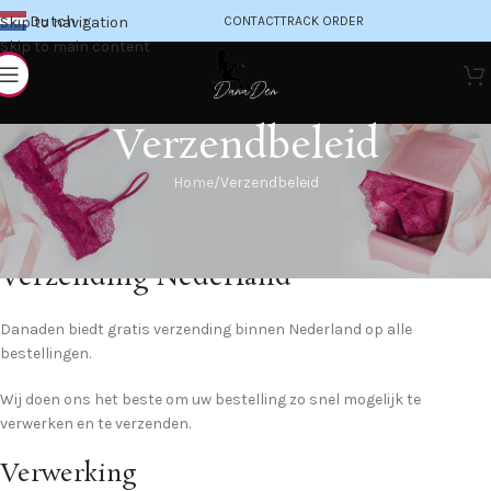
Dutch
Skip to navigation
CONTACT
TRACK ORDER
▼
Skip to main content
Verzendbeleid
Home
Verzendbeleid
Verzend beleid Danaden
Verzending Nederland
Danaden biedt gratis verzending binnen Nederland op alle
bestellingen.
Wij doen ons het beste om uw bestelling zo snel mogelijk te
verwerken en te verzenden.
Verwerking