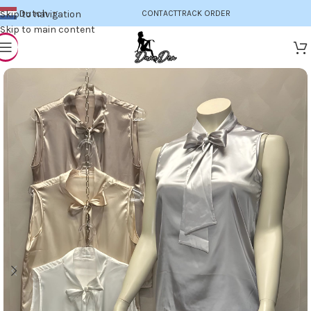
Dutch
Skip to navigation
CONTACT
TRACK ORDER
▼
Skip to main content