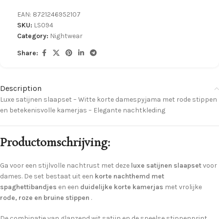
EAN:
8721246952107
SKU:
LS094
Category:
Nightwear
Share:
Description
Luxe satijnen slaapset – Witte korte damespyjama met rode stippen
en betekenisvolle kamerjas – Elegante nachtkleding
Productomschrijving:
Ga voor een stijlvolle nachtrust met deze
luxe satijnen slaapset
voor
dames. De set bestaat uit een
korte nachthemd met
spaghettibandjes
en een
duidelijke korte kamerjas
met vrolijke
rode, roze en bruine stippen
.
De combinatie van glanzend wit satijn en de speelse stippenprint