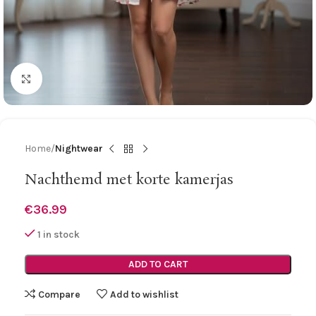
Click to enlarge
Home
Nightwear
Nachthemd met korte kamerjas
€
36.99
1 in stock
ADD TO CART
Compare
Add to wishlist