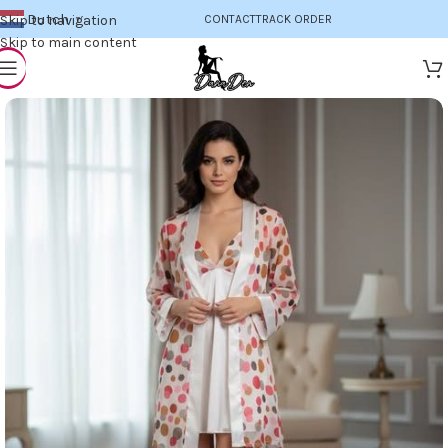
Dutch
Skip to navigation
CONTACT
TRACK ORDER
▼
Skip to main content