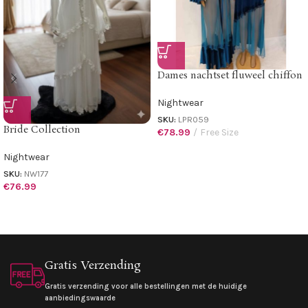
Dames nachtset fluweel chiffon
Nightwear
SKU:
LPR059
Bride Collection
€
78.99
Free Size
Nightwear
SKU:
NW177
€
76.99
Gratis Verzending
Gratis verzending voor alle bestellingen met de huidige
aanbiedingswaarde