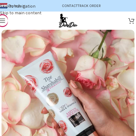
Dutch
Skip to navigation
CONTACT
TRACK ORDER
▼
Skip to main content