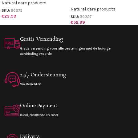
Natural care products
Natural care products
SKU:
BC275
€
23.99
SKU:
BC227
€
52.99
Gratis Verzending
Gratis verzending voor alle bestellingen met de huidige
aanbiedingswaarde
24/7 Ondersteuning
Via Berichten
Online Payment.
iDeal, creditcard en meer
Delivery.