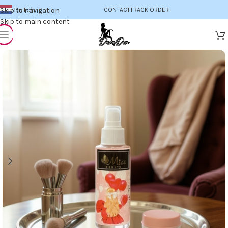
Dutch
Skip to navigation
CONTACT
TRACK ORDER
▼
Skip to main content