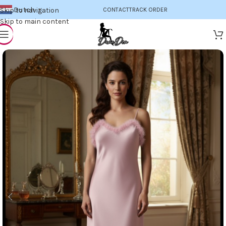
Dutch
Skip to navigation
CONTACT
TRACK ORDER
▼
Skip to main content