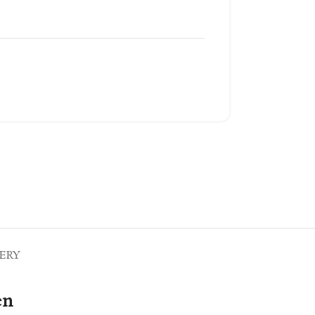
ERY
en