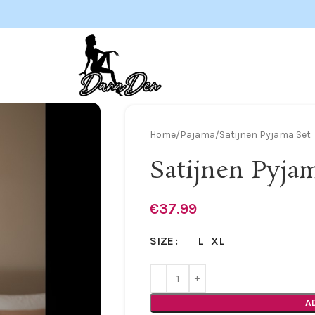
Home
Pajama
Satijnen Pyjama Set
Satijnen Pyja
€
37.99
L
XL
SIZE
A