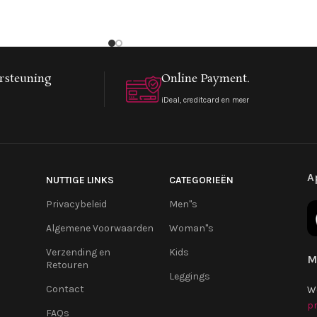
rsteuning
Online Payment.
iDeal, creditcard en meer
A
NUTTIGE LINKS
CATEGORIEËN
Privacybeleid
Men''s
Algemene Voorwaarden
Woman''s
Verzending en
Kids
M
Retouren
Leggings
Contact
W
pr
FAQs