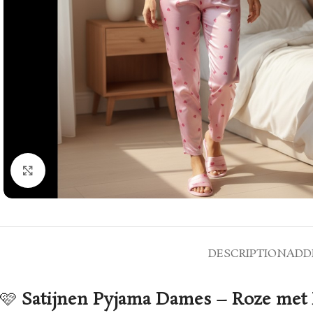
Click to enlarge
DESCRIPTION
ADD
🩷
Satijnen Pyjama Dames – Roze met 