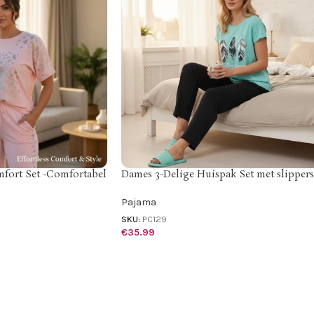
fort Set -Comfortabel
Dames 3-Delige Huispak Set met slippers
Pajama
SKU:
PC129
€
35.99