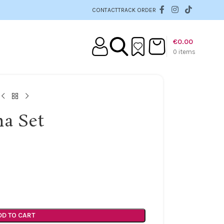
CONTACT
TRACK ORDER
€
0.00
0
items
ma Set
DD TO CART