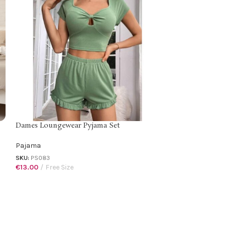
Dames Loungewear Pyjama Set
Pajama
SKU:
PS083
€
13.00
Free Size
dames nachtjurk
Pajama