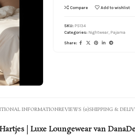
Compare
Add to wishlist
SKU:
PS134
Categories:
Nightwear
,
Pajama
Share:
ITIONAL INFORMATION
REVIEWS (0)
SHIPPING & DELIV
Hartjes | Luxe Loungewear van DanaD