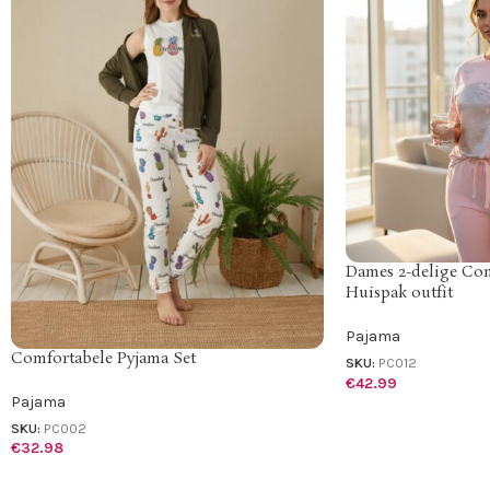
Dames 2-delige Com
Huispak outfit
Pajama
Comfortabele Pyjama Set
SKU:
PC012
€
42.99
Pajama
SKU:
PC002
€
32.98