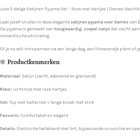
Luxe 5-delige Satijnen Pyjama Set – Roze met Hartjes | Dames Nachtk
Laat jezelf stralen in deze elegante
satijnen pyjama voor dames
van
De pyjama is gemaakt van
hoogwaardig, soepel satijn
dat zacht aanv
romantische uitstraling.
Of je nu wilt ontspannen na een lange dag, een filmavondje plant of 
🌸
Productkenmerken
Materiaal:
Satijn (zacht, ademend en glanzend)
Kleur:
Lichtroze met roze hartjes
Set:
Top met halternek + lange broek met strik
Pasvorm:
Comfortabel en elegant
Details:
Elastische tailleband met lint, bijpassende scrunchie en op