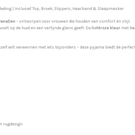
leding | Inclusief Top, Broek, Slippers, Haarband & Slaapmasker
DanaDen
– ontworpen voor vrouwen die houden van comfort én stijl.
oelt op de huid en een verfijnde glans geeft. De
lichtroze kleur
met
li
jezelf wilt verwennen met iets bijzonders – deze pyjama biedt de perf
en rugdesign