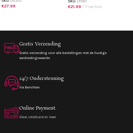
SKU:
LPL071
SKU:
LF051
€
27.99
€
21.99
Free Size
Gratis Verzending
Gratis verzending voor alle bestellingen met de huidige
aanbiedingswaarde
24/7 Ondersteuning
Via Berichten
Online Payment.
iDeal, creditcard en meer