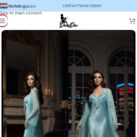
Dutch
Skip to navigation
CONTACT
TRACK ORDER
▼
Skip to main content