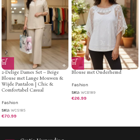
2-Delige Dames Set – Beige
Blouse met Onderhemd
Blouse met Lange Mouwen &
Wijde Pantalon | Chic &
Fashion
Comfortabel Casual
SKU:
WCB189
€
26.99
Fashion
SKU:
WCS185
€
70.99