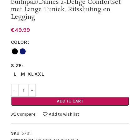
buitnpak/Dames 2-Delige Comfortset
met Lange Tuniek, Ritssluiting en
Legging
€
49.99
COLOR
SIZE
L
M
XL
XXL
ADD TO CART
Compare
Add to wishlist
SKU:
5731