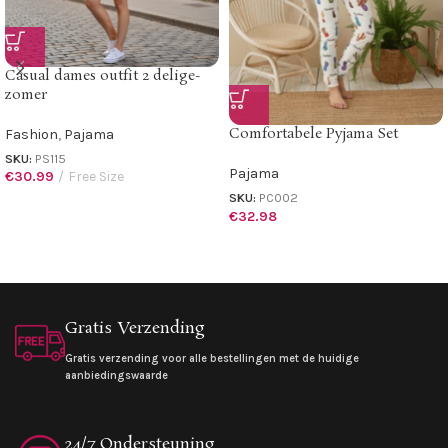
Casual dames outfit 2 delige-
zomer
Comfortabele Pyjama Set
Fashion
,
Pajama
SKU:
PS115
Pajama
€
30.99
Free Size
SKU:
PC002
€
32.98
Gratis Verzending
Gratis verzending voor alle bestellingen met de huidige
aanbiedingswaarde
24/7 Ondersteuning