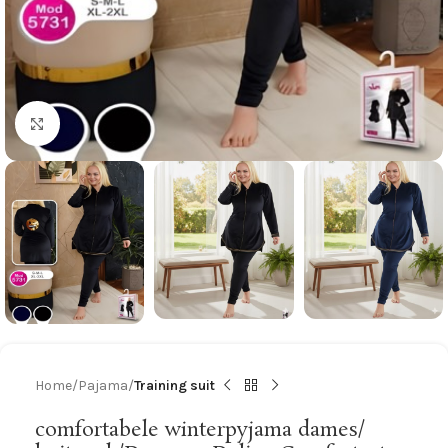
Click to enlarge
Home
Pajama
Training suit
comfortabele winterpyjama dames/