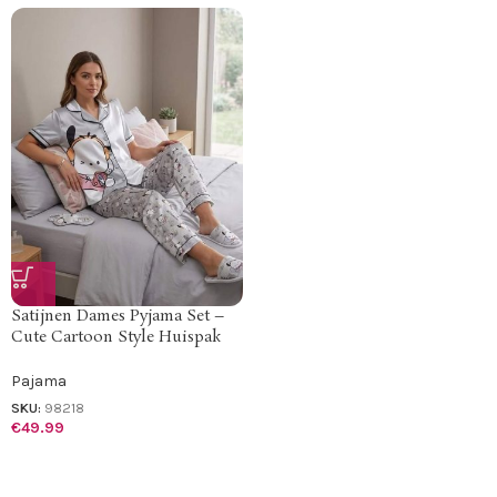
Satijnen Dames Pyjama Set –
Cute Cartoon Style Huispak
Pajama
SKU:
98218
€
49.99