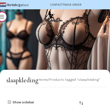
Dutch
Skip to navigation
CONTACT
TRACK ORDER
▼
Skip to main content
slaapkleding
Home
Products tagged “slaapkleding”
Show sidebar