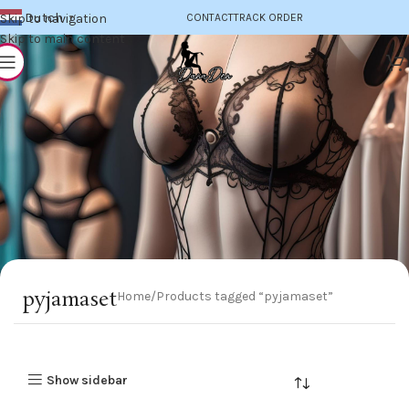
Dutch
Skip to navigation
CONTACT
TRACK ORDER
▼
Skip to main content
pyjamaset
Home
Products tagged “pyjamaset”
Show sidebar