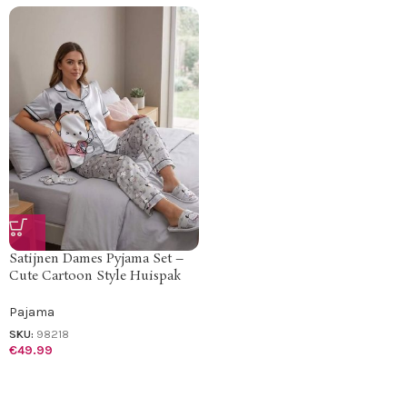
Satijnen Dames Pyjama Set –
Cute Cartoon Style Huispak
Pajama
SKU:
98218
€
49.99