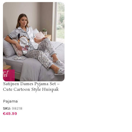
Satijnen Dames Pyjama Set –
Cute Cartoon Style Huispak
Pajama
SKU:
98218
€
49.99