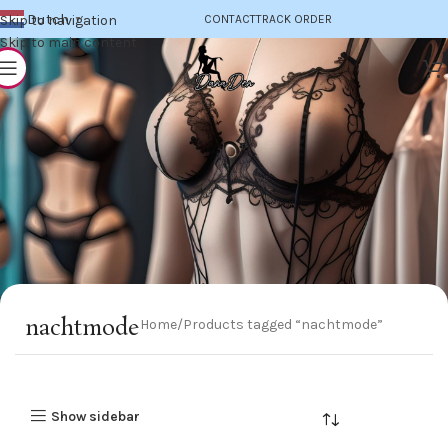
Dutch
Skip to navigation
CONTACT
TRACK ORDER
▼
Skip to main content
nachtmode
Home
Products tagged “nachtmode”
Show sidebar