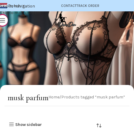
Dutch
Skip to navigation
CONTACT
TRACK ORDER
▼
Skip to main content
musk parfum
Home
Products tagged “musk parfum”
Show sidebar