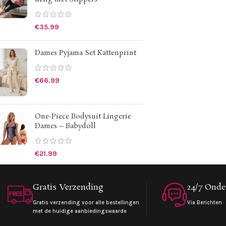
€
35.99
Dames Pyjama Set Kattenprint
€
66.99
One-Piece Bodysuit Lingerie
Dames – Babydoll
€
21.99
Gratis Verzending
24/7 Onde
Gratis verzending voor alle bestellingen
Via Berichten
met de huidige aanbiedingswaarde