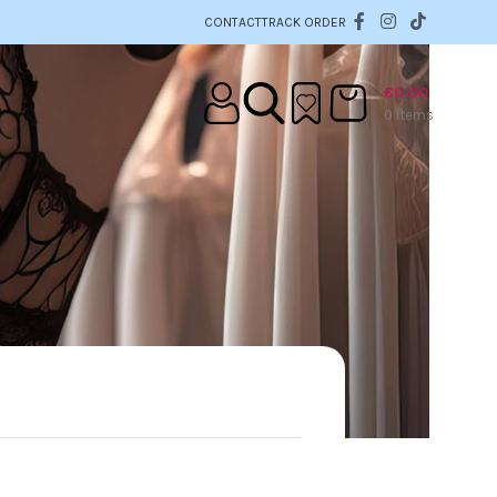
CONTACT
TRACK ORDER
€
0.00
0
items