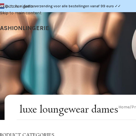
Dutch
Skip to navigation
Gratis verzending voor alle bestellingen vanaf 99 euro ✓✓
▼
Skip to main content
FASHION
LINGERIE
luxe loungewear dames
Home
Pr
RODUCT CATEGORIES