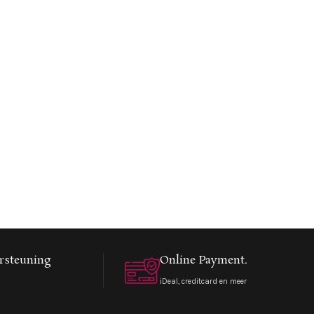
rsteuning
Online Payment.
iDeal, creditcard en meer