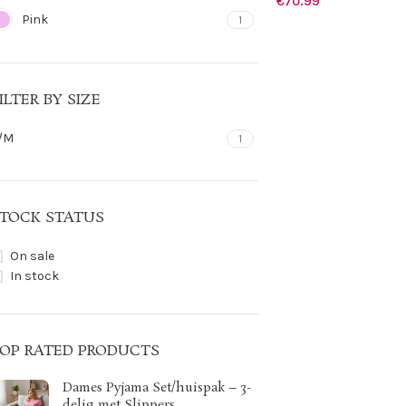
€
70.99
Pink
1
ILTER BY SIZE
/M
1
TOCK STATUS
On sale
In stock
OP RATED PRODUCTS
Dames Pyjama Set/huispak – 3-
delig met Slippers