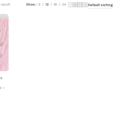
 result
Show
9
12
18
24
et
k –