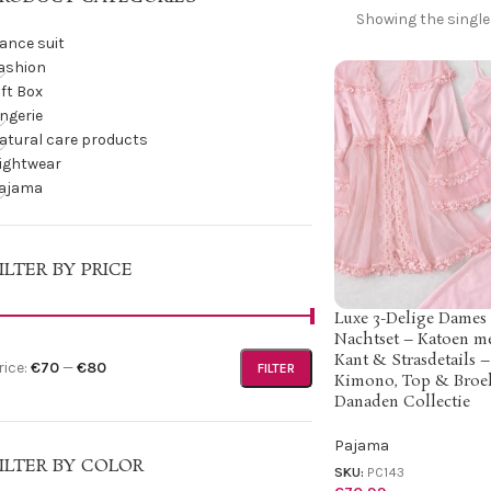
Showing the single
ance suit
ashion
ift Box
ingerie
atural care products
ightwear
ajama
ILTER BY PRICE
Luxe 3-Delige Dames
Nachtset – Katoen m
Kant & Strasdetails –
rice:
€70
—
€80
FILTER
Kimono, Top & Broe
Danaden Collectie
Pajama
ILTER BY COLOR
SKU:
PC143