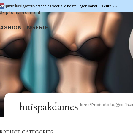
Dutch
Skip to navigation
Gratis verzending voor alle bestellingen vanaf 99 euro ✓✓
▼
Skip to main content
FASHION
LINGERIE
huispakdames
Home
Products tagged “hu
RODUCT CATEGORIES