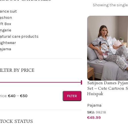
Showing the single
ance suit
ashion
ift Box
ingerie
atural care products
ightwear
ajama
ILTER BY PRICE
Satijnen Dames Pyja
Set – Cute Cartoon S
Huispak
rice:
€40
—
€50
FILTER
Pajama
SKU:
98218
€
49.99
TOCK STATUS