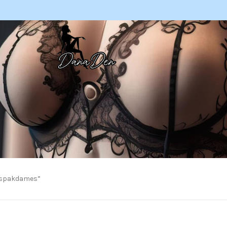
ispakdames”