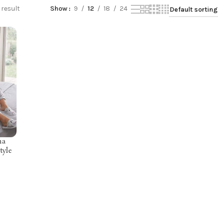
 result
Show
9
12
18
24
ma
tyle