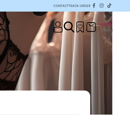
CONTACT
TRACK ORDER
€
0.00
0
items