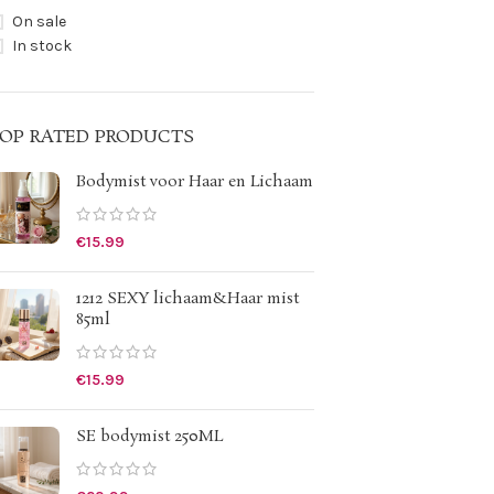
On sale
In stock
OP RATED PRODUCTS
Bodymist voor Haar en Lichaam
€
15.99
1212 SEXY lichaam&Haar mist
85ml
€
15.99
SE bodymist 250ML