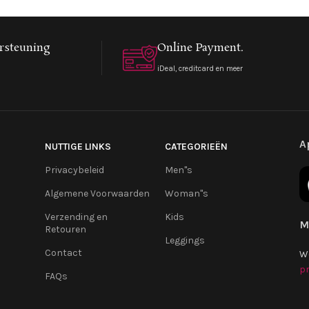
rsteuning
Online Payment.
iDeal, creditcard en meer
A
NUTTIGE LINKS
CATEGORIEËN
Privacybeleid
Men''s
Algemene Voorwaarden
Woman''s
Verzending en
Kids
M
Retouren
Leggings
Contact
W
pr
FAQs