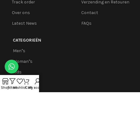
Track order
Verzending en Retouren
Over ons
Contact
Latest News
FAQs
CATEGORIEËN
Men''s
Woman''s
Kids
Leggings
Shop
Filters
Wishlist
Cart
My account
Apps binnenkort beschikbaar:
Meld je aan voor onze nieuwsbrief!