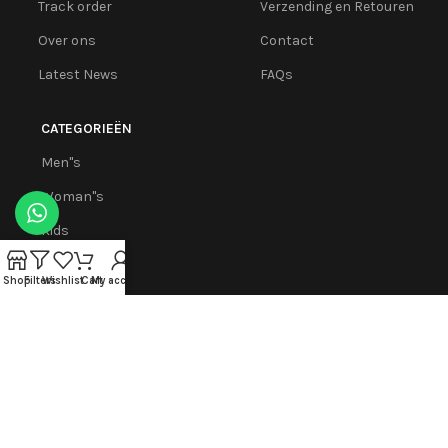
Track order
Verzending en Retouren
Over ons
Contact
Latest News
FAQs
CATEGORIEËN
Men''s
Woman''s
Kids
Leggings
Shop
Filters
Wishlist
Cart
My account
Apps binnenkort beschikbaar:
Meld je aan voor onze nieuwsbrief!