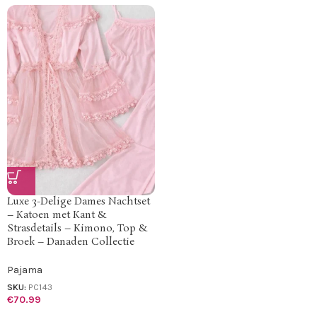
Luxe 3-Delige Dames Nachtset
– Katoen met Kant &
Strasdetails – Kimono, Top &
Broek – Danaden Collectie
Pajama
SKU:
PC143
€
70.99