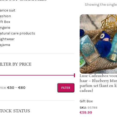
Showing the single
ance suit
ashion
ift Box
ingerie
atural care products
ightwear
ajama
ILTER BY PRICE
Luxe Cadeaubox voo
haar – Blueberry Mu
parfum set (kant en k
rice:
€50
—
€60
FILTER
cadeau)
Gift Box
SKU:
95788
TOCK STATUS
€
59.99