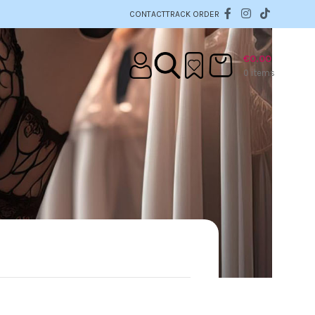
CONTACT
TRACK ORDER
€
0.00
0
items