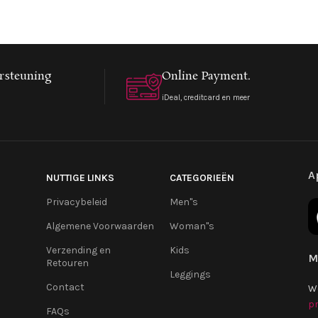
rsteuning
Online Payment.
iDeal, creditcard en meer
A
NUTTIGE LINKS
CATEGORIEËN
Privacybeleid
Men''s
Algemene Voorwaarden
Woman''s
Verzending en
Kids
M
Retouren
Leggings
Contact
W
pr
FAQs