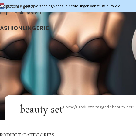
Dutch
Skip to navigation
Gratis verzending voor alle bestellingen vanaf 99 euro ✓✓
▼
Skip to main content
FASHION
LINGERIE
beauty set
Home
Products tagged “beauty set”
RODUCT CATEGORIES