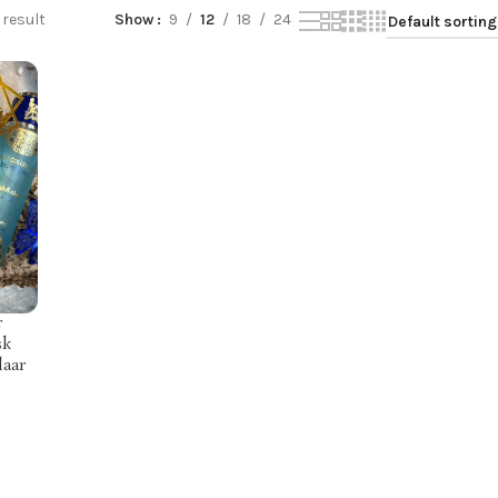
 result
Show
9
12
18
24
r
sk
laar